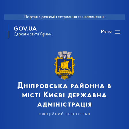
Портал в режимі тестування та наповнення
GOV.UA
Меню
Державні сайти України
Дніпровська районна в
місті Києві державна
адміністрація
офіційний вебпортал