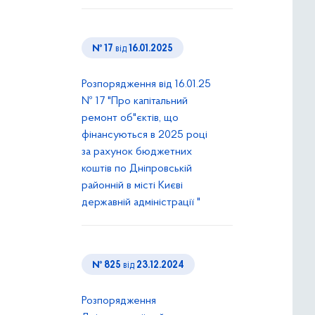
№ 17
від
16.01.2025
Розпорядження від 16.01.25
№ 17 "Про капітальний
ремонт об"єктів, що
фінансуються в 2025 році
за рахунок бюджетних
коштів по Дніпровській
районній в місті Києві
державній адміністрації "
№ 825
від
23.12.2024
Розпорядження