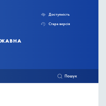
Доступність
Стара версія
ержавна
Пошук