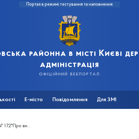
Портал в режимі тестування та наповнення
вська районна в місті Києві д
адміністрація
офіційний вебпортал
ькості
Е-місто
Повідомлення
Для ЗМІ
та з проведення щорічного моніторингу сукупного доходу громадян, які перебувають на соціальному квартирному обліку"