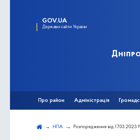
GOV.UA
Державні сайти України
Дніпро
Про район
Адміністрація
Громадс
НПА
Розпорядження від 17.03.2023 № 172"Про внесення змін до розпорядження голови Дніпровської районної в місті Києві державної адміністрації від 13 грудня 2011 року № 512 "Про створення комісії з оцінки вартості майна, що знаходиться у власності громадянина та членів його сім'ї, 