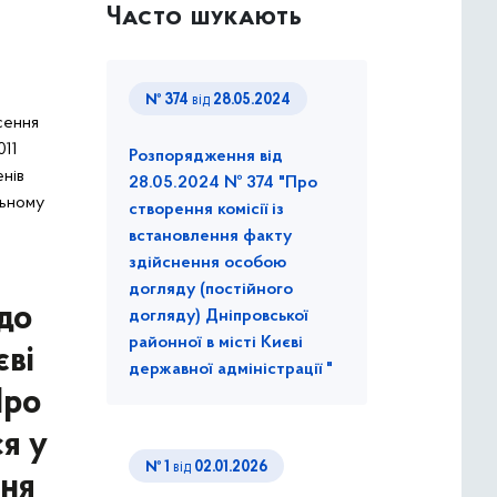
Часто шукають
№ 374
від
28.05.2024
сення
011
Розпорядження від
енів
28.05.2024 № 374 "Про
льному
створення комісії із
встановлення факту
здійснення особою
догляду (постійного
до
догляду) Дніпровської
районної в місті Києві
єві
державної адміністрації "
Про
ся у
№ 1
від
02.01.2026
ння