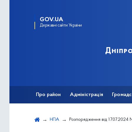
GOV.UA
Державні сайти України
Дніпро
Про район
Адміністрація
Громадс
НПА
Розпорядження від 17.07.2024 № 477 "Про визначення місця прожи