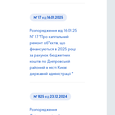
№ 17
від
16.01.2025
Розпорядження від 16.01.25
№ 17 "Про капітальний
ремонт об"єктів, що
фінансуються в 2025 році
за рахунок бюджетних
коштів по Дніпровській
районній в місті Києві
державній адміністрації "
№ 825
від
23.12.2024
Розпорядження