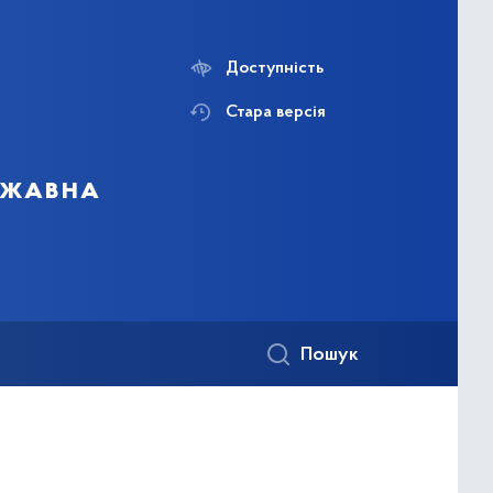
Доступність
Стара версія
ержавна
Пошук