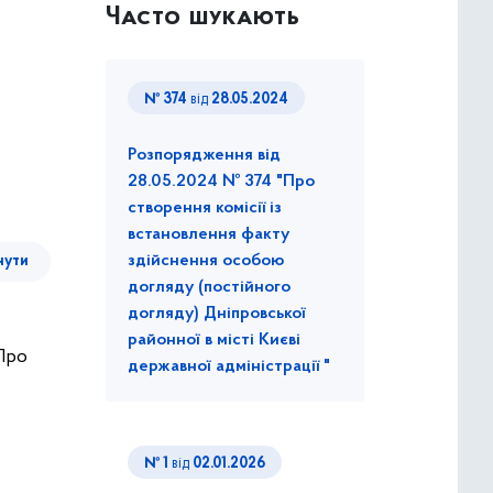
Часто шукають
№ 374
від
28.05.2024
Розпорядження від
28.05.2024 № 374 "Про
створення комісії із
встановлення факту
здійснення особою
нути
догляду (постійного
догляду) Дніпровської
районної в місті Києві
"Про
державної адміністрації "
№ 1
від
02.01.2026