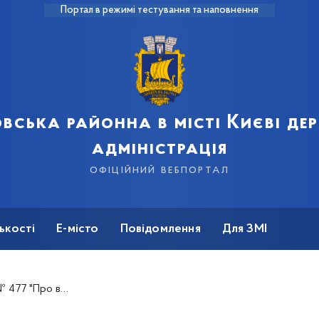
Портал в режимі тестування та наповнення
вська районна в місті Києві д
адміністрація
офіційний вебпортал
ькості
Е-місто
Повідомлення
Для ЗМІ
вання малолітньої дитини"