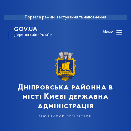
Портал в режимі тестування та наповнення
GOV.UA
Меню
Державні сайти України
Дніпровська районна в
місті Києві державна
адміністрація
офіційний вебпортал