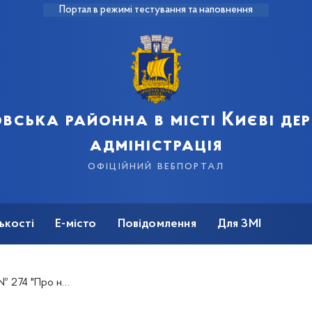
Портал в режимі тестування та наповнення
вська районна в місті Києві д
адміністрація
офіційний вебпортал
ькості
Е-місто
Повідомлення
Для ЗМІ
к воєнних дій та збройних конфліктів"