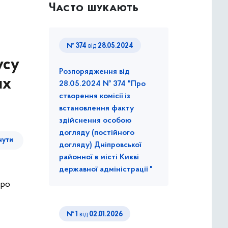
Часто шукають
№ 374
від
28.05.2024
усу
Розпорядження від
их
28.05.2024 № 374 "Про
створення комісії із
встановлення факту
здійснення особою
догляду (постійного
нути
догляду) Дніпровської
районної в місті Києві
державної адміністрації "
Про
№ 1
від
02.01.2026