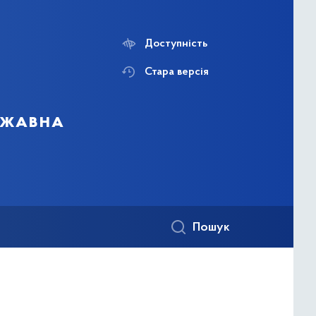
Доступність
Стара версія
ержавна
Пошук