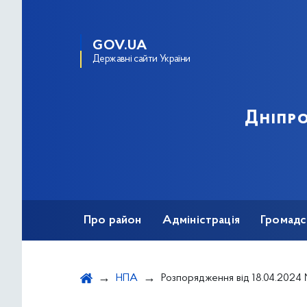
GOV.UA
Державні сайти України
Дніпро
Про район
Адміністрація
Громадс
НПА
Розпорядження від 18.04.2024 № 274 "Про надання статусу дітям, які постраждали внаслідо