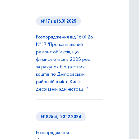
№ 17
від
16.01.2025
Розпорядження від 16.01.25
№ 17 "Про капітальний
ремонт об"єктів, що
фінансуються в 2025 році
за рахунок бюджетних
коштів по Дніпровській
районній в місті Києві
державній адміністрації "
№ 825
від
23.12.2024
Розпорядження