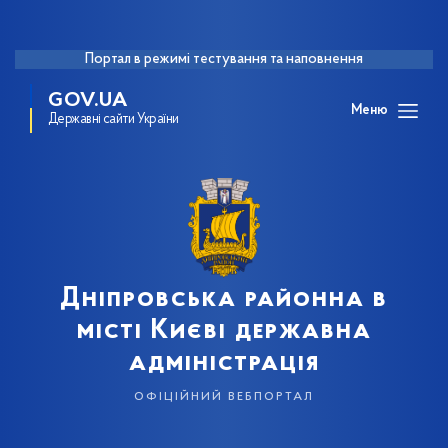
Портал в режимі тестування та наповнення
GOV.UA
Меню
Державні сайти України
Дніпровська районна в
місті Києві державна
адміністрація
офіційний вебпортал