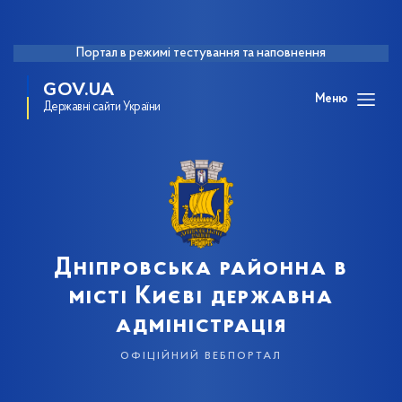
Портал в режимі тестування та наповнення
GOV.UA
Меню
Державні сайти України
Дніпровська районна в
місті Києві державна
адміністрація
офіційний вебпортал