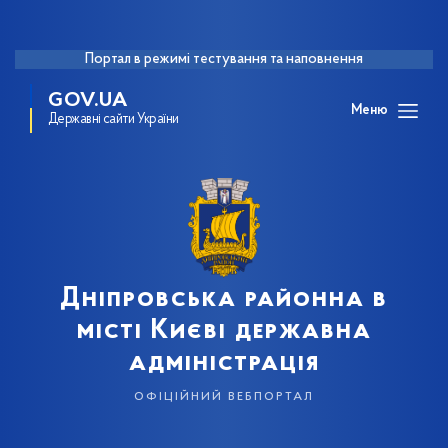
Портал в режимі тестування та наповнення
GOV.UA
Меню
Державні сайти України
Дніпровська районна в
місті Києві державна
адміністрація
офіційний вебпортал