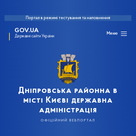
Портал в режимі тестування та наповнення
GOV.UA
Меню
Державні сайти України
Дніпровська районна в
місті Києві державна
адміністрація
офіційний вебпортал