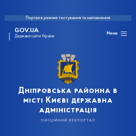
Портал в режимі тестування та наповнення
GOV.UA
Меню
Державні сайти України
Дніпровська районна в
місті Києві державна
адміністрація
офіційний вебпортал