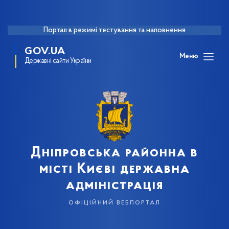
Портал в режимі тестування та наповнення
GOV.UA
Меню
Державні сайти України
Дніпровська районна в
місті Києві державна
адміністрація
офіційний вебпортал