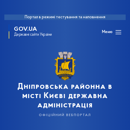
Портал в режимі тестування та наповнення
GOV.UA
Меню
Державні сайти України
Дніпровська районна в
місті Києві державна
адміністрація
офіційний вебпортал