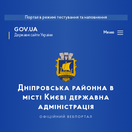
Портал в режимі тестування та наповнення
GOV.UA
Меню
Державні сайти України
Дніпровська районна в
місті Києві державна
адміністрація
офіційний вебпортал