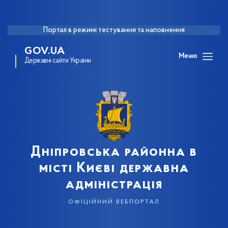
Портал в режимі тестування та наповнення
GOV.UA
Меню
Державні сайти України
Дніпровська районна в
місті Києві державна
адміністрація
офіційний вебпортал