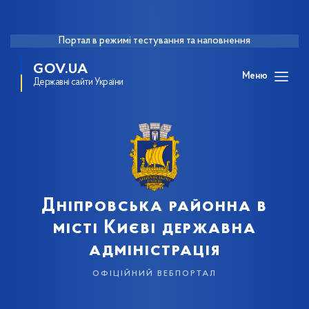
Портал в режимі тестування та наповнення
GOV.UA
Меню
Державні сайти України
Дніпровська районна в
місті Києві державна
адміністрація
офіційний вебпортал