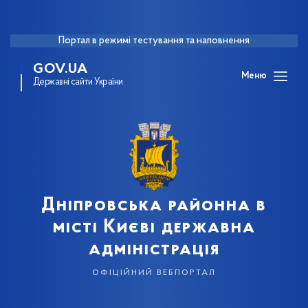
Портал в режимі тестування та наповнення
GOV.UA
Меню
Державні сайти України
Дніпровська районна в
місті Києві державна
адміністрація
офіційний вебпортал