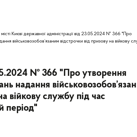
істі Києві державної адміністрації від 23.05.2024 № 366 "Про
адання військовозобов’язаним відстрочки від призову на війкову с
05.2024 № 366 "Про утворення
тань надання військовозобов’яза
на війкову службу під час
й період"