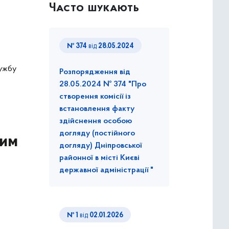
Часто шукають
№ 374
від
28.05.2024
лужбу
Розпорядження від
28.05.2024 № 374 "Про
створення комісії із
встановлення факту
здійснення особою
догляду (постійного
ним
догляду) Дніпровської
районної в місті Києві
державної адміністрації "
№ 1
від
02.01.2026