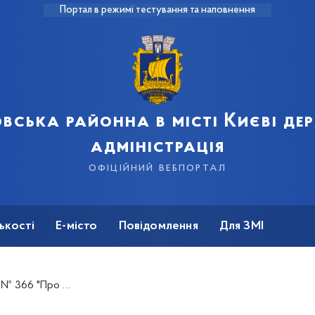
Портал в режимі тестування та наповнення
вська районна в місті Києві д
адміністрація
офіційний вебпортал
ькості
Е-місто
Повідомлення
Для ЗМІ
війкову службу під час мобілізації, на особливий період"