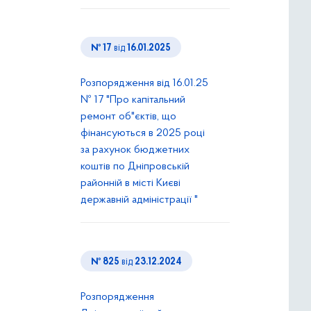
№ 17
від
16.01.2025
Розпорядження від 16.01.25
№ 17 "Про капітальний
ремонт об"єктів, що
фінансуються в 2025 році
за рахунок бюджетних
коштів по Дніпровській
районній в місті Києві
державній адміністрації "
№ 825
від
23.12.2024
Розпорядження