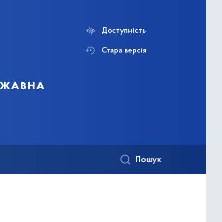
Доступність
Стара версія
ержавна
Пошук