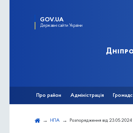
GOV.UA
Державні сайти України
Дніпро
Про район
Адміністрація
Громадс
НПА
Розпорядження від 23.05.2024 № 366 "Про утворення комісії для розгляду питань надання військовозобов’язаним відстрочки від призову на 