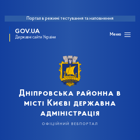
Портал в режимі тестування та наповнення
GOV.UA
Меню
Державні сайти України
Дніпровська районна в
місті Києві державна
адміністрація
офіційний вебпортал