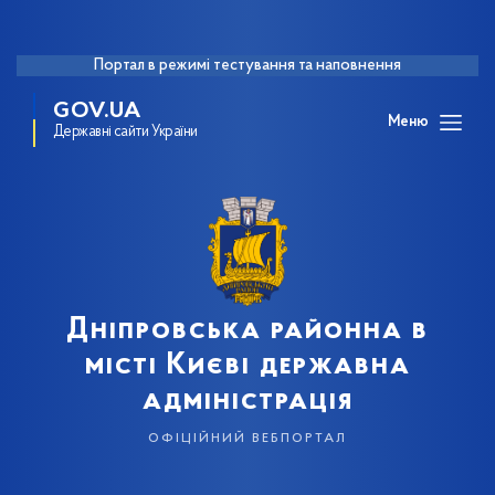
Портал в режимі тестування та наповнення
GOV.UA
Меню
Державні сайти України
Дніпровська районна в
місті Києві державна
адміністрація
офіційний вебпортал