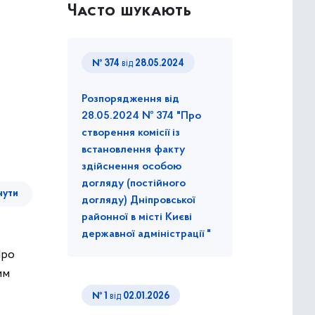
Часто шукають
№ 374
від
28.05.2024
Розпорядження від
28.05.2024 № 374 "Про
створення комісії із
встановлення факту
здійснення особою
догляду (постійного
нути
догляду) Дніпровської
районної в місті Києві
державної адміністрації "
Про
им
№ 1
від
02.01.2026