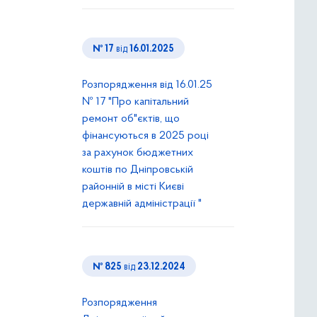
№ 17
від
16.01.2025
Розпорядження від 16.01.25
№ 17 "Про капітальний
ремонт об"єктів, що
фінансуються в 2025 році
за рахунок бюджетних
коштів по Дніпровській
районній в місті Києві
державній адміністрації "
№ 825
від
23.12.2024
Розпорядження