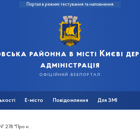
Портал в режимі тестування та наповнення
вська районна в місті Києві д
адміністрація
офіційний вебпортал
ькості
Е-місто
Повідомлення
Для ЗМІ
ості або право користування яким мають діти"