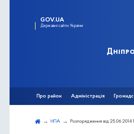
GOV.UA
Державні сайти України
Дніпро
Про район
Адміністрація
Громадс
НПА
Розпорядження від 25.06.2014 № 278 "Про надання дозволу на вчинення правочинів щодо майна, право власн