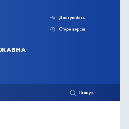
Доступність
Стара версія
ержавна
Пошук