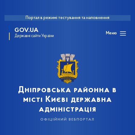
Портал в режимі тестування та наповнення
GOV.UA
Меню
Державні сайти України
Дніпровська районна в
місті Києві державна
адміністрація
офіційний вебпортал