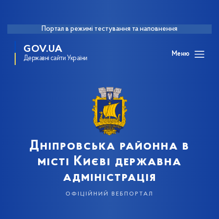
Портал в режимі тестування та наповнення
GOV.UA
Меню
Державні сайти України
Дніпровська районна в
місті Києві державна
адміністрація
офіційний вебпортал