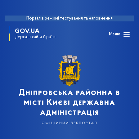
Портал в режимі тестування та наповнення
GOV.UA
Меню
Державні сайти України
Дніпровська районна в
місті Києві державна
адміністрація
офіційний вебпортал