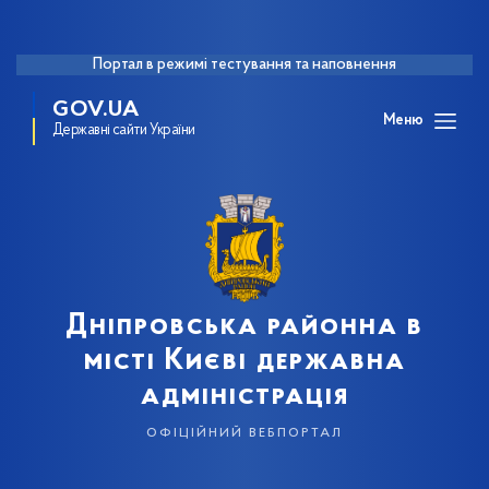
Портал в режимі тестування та наповнення
GOV.UA
Меню
Державні сайти України
Дніпровська районна в
місті Києві державна
адміністрація
офіційний вебпортал