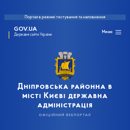
Портал в режимі тестування та наповнення
GOV.UA
Меню
Державні сайти України
Дніпровська районна в
місті Києві державна
адміністрація
офіційний вебпортал