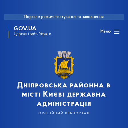
Портал в режимі тестування та наповнення
GOV.UA
Меню
Державні сайти України
Дніпровська районна в
місті Києві державна
адміністрація
офіційний вебпортал