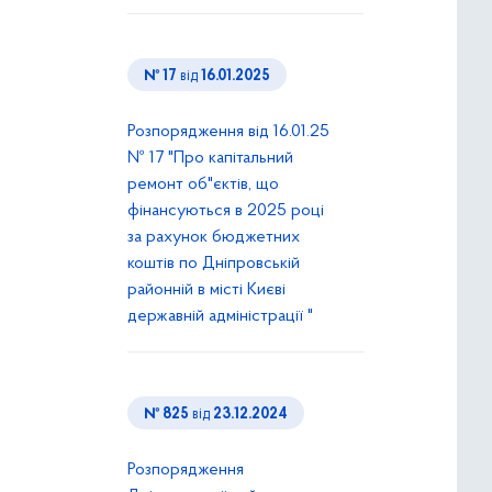
№ 17
від
16.01.2025
Розпорядження від 16.01.25
№ 17 "Про капітальний
ремонт об"єктів, що
фінансуються в 2025 році
за рахунок бюджетних
коштів по Дніпровській
районній в місті Києві
державній адміністрації "
№ 825
від
23.12.2024
Розпорядження