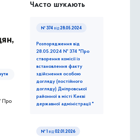
Часто шукають
№ 374
від
28.05.2024
дян,
Розпорядження від
28.05.2024 № 374 "Про
створення комісії із
встановлення факту
здійснення особою
нути
догляду (постійного
догляду) Дніпровської
районної в місті Києві
" Про
державної адміністрації "
№ 1
від
02.01.2026