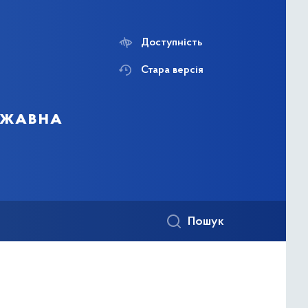
Доступність
Стара версія
ержавна
Пошук