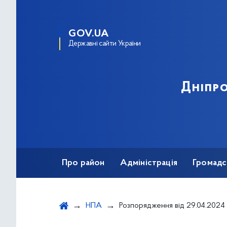
GOV.UA
Державні сайти України
Дніпро
Про район
Адміністрація
Громадс
НПА
Розпорядження від 29.04.2024 № 306 " Про облік громадян, що потребують ж