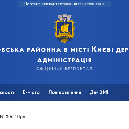
Портал в режимі тестування та наповнення
вська районна в місті Києві д
адміністрація
офіційний вебпортал
ькості
Е-місто
Повідомлення
Для ЗМІ
итла для тимчасового проживання"