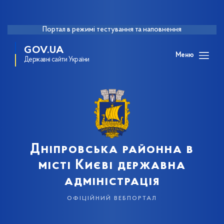
Портал в режимі тестування та наповнення
GOV.UA
Меню
Державні сайти України
Дніпровська районна в
місті Києві державна
адміністрація
офіційний вебпортал