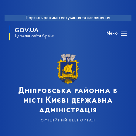
Портал в режимі тестування та наповнення
GOV.UA
Меню
Державні сайти України
Дніпровська районна в
місті Києві державна
адміністрація
офіційний вебпортал