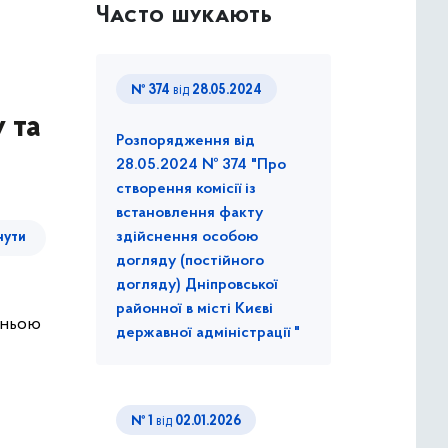
Часто шукають
№ 374
від
28.05.2024
 та
Розпорядження від
28.05.2024 № 374 "Про
створення комісії із
встановлення факту
здійснення особою
нути
догляду (постійного
догляду) Дніпровської
районної в місті Києві
тньою
державної адміністрації "
№ 1
від
02.01.2026