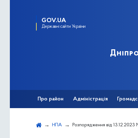
GOV.UA
Державні сайти України
Дніпро
Про район
Адміністрація
Громадс
НПА
Розпорядження від 13.12.2023 № 936 "Про втрату статусу та припинення піклув