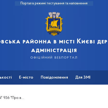
Портал в режимі тестування та наповнення
вська районна в місті Києві д
адміністрація
офіційний вебпортал
ькості
Е-місто
Повідомлення
Для ЗМІ
ання над неповнолітньою дитиною"