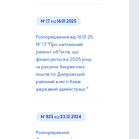
№ 17
від
16.01.2025
Розпорядження від 16.01.25
№ 17 "Про капітальний
ремонт об"єктів, що
фінансуються в 2025 році
за рахунок бюджетних
коштів по Дніпровській
районній в місті Києві
державній адміністрації "
№ 825
від
23.12.2024
Розпорядження