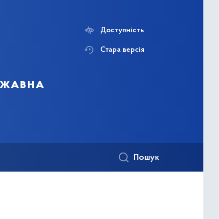
Доступність
Стара версія
ержавна
Пошук