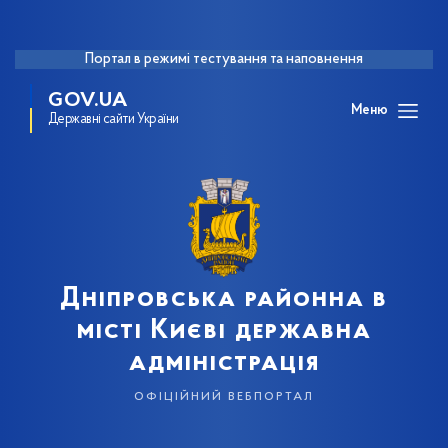
Портал в режимі тестування та наповнення
GOV.UA
Меню
Державні сайти України
Дніпровська районна в
місті Києві державна
адміністрація
офіційний вебпортал