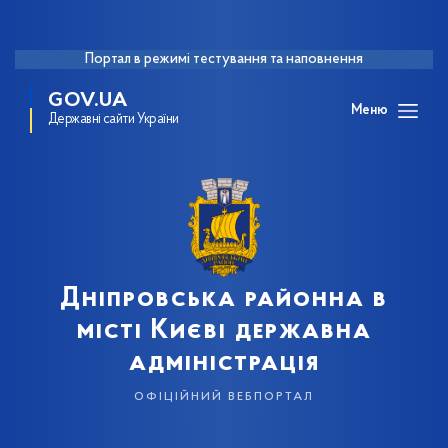
Портал в режимі тестування та наповнення
GOV.UA
Меню
Державні сайти України
Дніпровська районна в
місті Києві державна
адміністрація
офіційний вебпортал