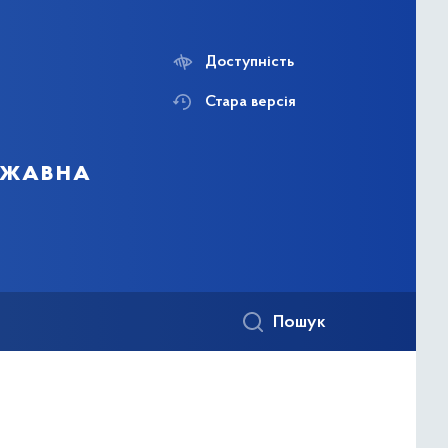
Доступність
Стара версія
ержавна
Пошук