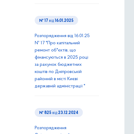
№ 17
від
16.01.2025
Розпорядження від 16.01.25
№ 17 "Про капітальний
ремонт об"єктів, що
фінансуються в 2025 році
за рахунок бюджетних
коштів по Дніпровській
районній в місті Києві
державній адміністрації "
№ 825
від
23.12.2024
Розпорядження