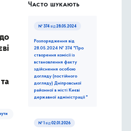
Часто шукають
№ 374
від
28.05.2024
 до
Розпорядження від
єві
28.05.2024 № 374 "Про
створення комісії із
встановлення факту
здійснення особою
догляду (постійного
 та
догляду) Дніпровської
районної в місті Києві
державної адміністрації "
нути
№ 1
від
02.01.2026