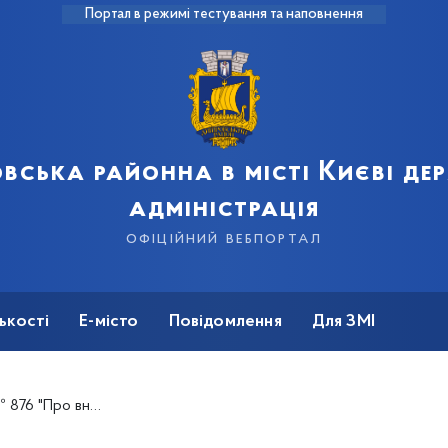
Портал в режимі тестування та наповнення
вська районна в місті Києві д
адміністрація
офіційний вебпортал
ькості
Е-місто
Повідомлення
Для ЗМІ
ься проведення робіт з підготовки до опалювального сезону та заходи з енергозбереження""