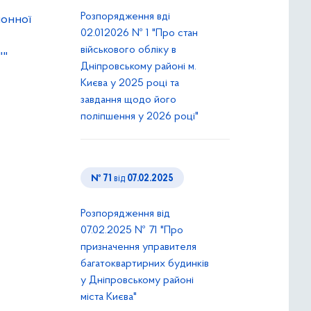
Розпорядження вді
йонної
02.012026 № 1 "Про стан
військового обліку в
""
Дніпровському районі м.
Києва у 2025 році та
завдання щодо його
поліпшення у 2026 році"
№ 71
від
07.02.2025
Розпорядження від
07.02.2025 № 71 "Про
призначення управителя
багатоквартирних будинків
у Дніпровському районі
міста Києва"