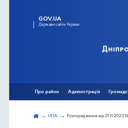
GOV.UA
Державні сайти України
Дніпро
Про район
Адміністрація
Громадс
НПА
Розпорядження від 21.11.2023 № 876 "Про внесення змін до розпорядження голови Дніпровської районної в місті Києві державної адміністрації від 03.02.2023 № 73 "Про капітальний ремонт об'єктів, на яких плануєт