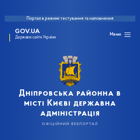
Портал в режимі тестування та наповнення
GOV.UA
Меню
Державні сайти України
Дніпровська районна в
місті Києві державна
адміністрація
офіційний вебпортал