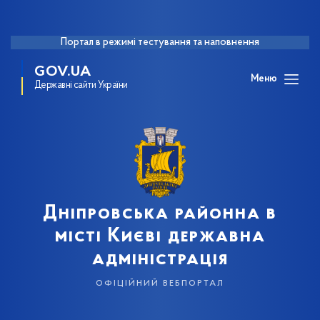
Портал в режимі тестування та наповнення
GOV.UA
Меню
Державні сайти України
Дніпровська районна в
місті Києві державна
адміністрація
офіційний вебпортал