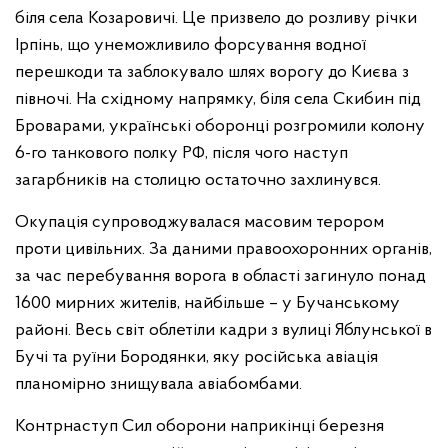
біля села Козаровичі. Це призвело до розливу річки
Ірпінь, що унеможливило форсування водної
перешкоди та заблокувало шлях ворогу до Києва з
півночі. На східному напрямку, біля села Скибин під
Броварами, українські оборонці розгромили колону
6-го танкового полку РФ, після чого наступ
загарбників на столицю остаточно захлинувся.
Окупація супроводжувалася масовим терором
проти цивільних. За даними правоохоронних органів,
за час перебування ворога в області загинуло понад
1600 мирних жителів, найбільше – у Бучанському
районі. Весь світ облетіли кадри з вулиці Яблунської в
Бучі та руїни Бородянки, яку російська авіація
планомірно знищувала авіабомбами.
Контрнаступ Сил оборони наприкінці березня