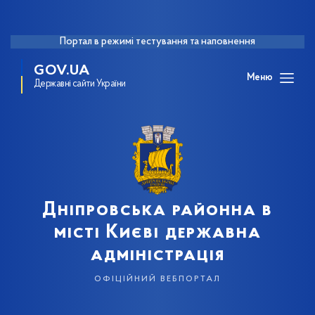
Портал в режимі тестування та наповнення
GOV.UA
Меню
Державні сайти України
Дніпровська районна в
місті Києві державна
адміністрація
офіційний вебпортал