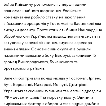
Бої за Київщину розпочалися у перші години
повномасштабного вторгнення. Російське
командування робило ставку на захоплення
військових аеродромів у Гостомелі та Василькові для
висадки десанту. Проте стійкість бійців Нацгвардії та
Збройних сил України, які пошкодили злітні смуги та
вступили у запеклі зіткнення, змусила агресора
змінити плани. Основні сили окупантів рушили
наземними шляхами з боку Білорусі, захопивши 15
громад Вишгородського, Бучанського та
Броварського районів.
Запеклі бої тривали понад місяць у Гостомелі, Ірпені,
Бучі, Бородянці, Макарові, Мощуні, Дмитрівці.
Українські захисники зупинили там елітні підрозділи
РФ – десантні дивізії та морську піхоту. Одним із
вирішальних факторів оборони став підрив дамби в