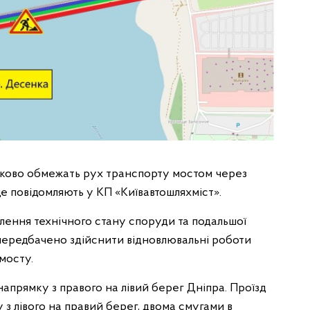
астково обмежать рух транспорту мостом через
це повідомляють у КП «Київавтошляхміст».
лення технічного стану споруди та подальшої
д передбачено здійснити відновлювальні роботи
 мосту.
апрямку з правого на лівий берег Дніпра. Проїзд
 з лівого на правий берег, двома смугами в