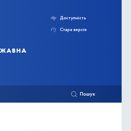
Доступність
Стара версія
ержавна
Пошук