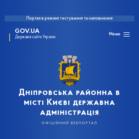
Портал в режимі тестування та наповнення
GOV.UA
Меню
Державні сайти України
Дніпровська районна в
місті Києві державна
адміністрація
офіційний вебпортал