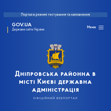
Портал в режимі тестування та наповнення
GOV.UA
Меню
Державні сайти України
Дніпровська районна в
місті Києві державна
адміністрація
офіційний вебпортал