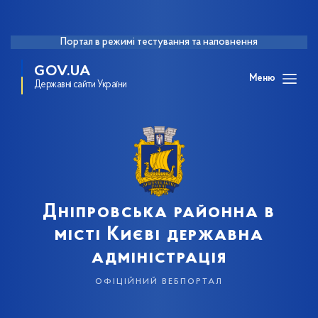
Портал в режимі тестування та наповнення
GOV.UA
Меню
Державні сайти України
Дніпровська районна в
місті Києві державна
адміністрація
офіційний вебпортал