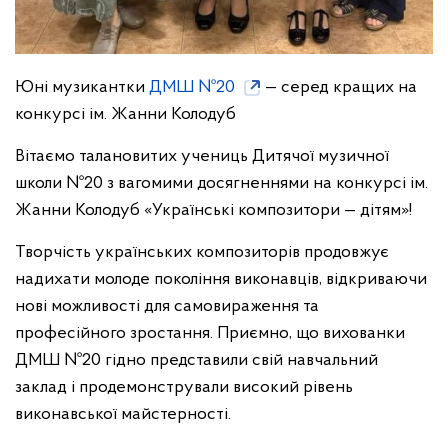
Юні музикантки
ДМШ №20
— серед кращих на
конкурсі ім. Жанни Колодуб
Вітаємо талановитих учениць Дитячої музичної
школи №20 з вагомими досягненнями на конкурсі ім.
Жанни Колодуб «Українські композитори — дітям»!
Творчість українських композиторів продовжує
надихати молоде покоління виконавців, відкриваючи
нові можливості для самовираження та
професійного зростання. Приємно, що вихованки
ДМШ №20 гідно представили свій навчальний
заклад і продемонстрували високий рівень
виконавської майстерності.