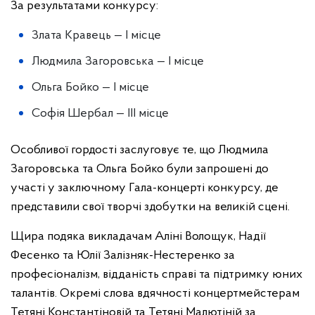
За результатами конкурсу:
Злата Кравець — І місце
Людмила Загоровська — І місце
Ольга Бойко — І місце
Софія Шербал — ІІІ місце
Особливої гордості заслуговує те, що Людмила
Загоровська та Ольга Бойко були запрошені до
участі у заключному Гала-концерті конкурсу, де
представили свої творчі здобутки на великій сцені.
Щира подяка викладачам Аліні Волощук, Надії
Фесенко та Юлії Залізняк-Нестеренко за
професіоналізм, відданість справі та підтримку юних
талантів. Окремі слова вдячності концертмейстерам
Тетяні Константіновій та Тетяні Малютіній за