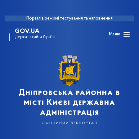
Портал в режимі тестування та наповнення
GOV.UA
Меню
Державні сайти України
Дніпровська районна в
місті Києві державна
адміністрація
офіційний вебпортал