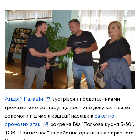
Андрій Паладій
зустрівся з представниками
громадського сектору, що постійно долучається до
допомоги під час ліквідації наслідків
ракетно-
дронових атак,
зокрема БФ "Польова кухня Б-50",
ТОВ " Понтем.юа" та районна організація Червоного