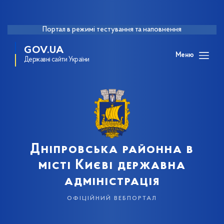
Портал в режимі тестування та наповнення
GOV.UA
Меню
Державні сайти України
Дніпровська районна в
місті Києві державна
адміністрація
офіційний вебпортал