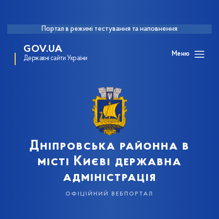
Портал в режимі тестування та наповнення
GOV.UA
Меню
Державні сайти України
Дніпровська районна в
місті Києві державна
адміністрація
офіційний вебпортал