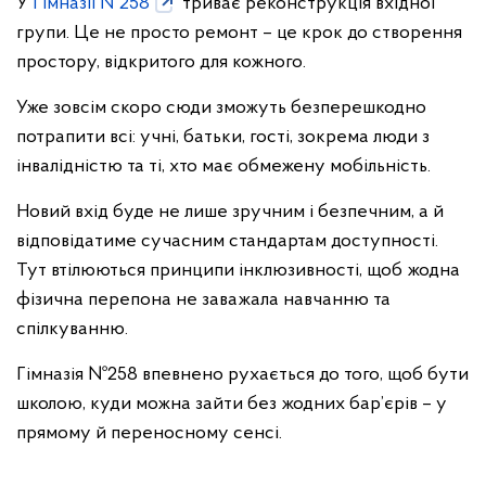
У
Гімназії №258
триває реконструкція вхідної
групи. Це не просто ремонт – це крок до створення
простору, відкритого для кожного.
Уже зовсім скоро сюди зможуть безперешкодно
потрапити всі: учні, батьки, гості, зокрема люди з
інвалідністю та ті, хто має обмежену мобільність.
Новий вхід буде не лише зручним і безпечним, а й
відповідатиме сучасним стандартам доступності.
Тут втілюються принципи інклюзивності, щоб жодна
фізична перепона не заважала навчанню та
спілкуванню.
Гімназія №258 впевнено рухається до того, щоб бути
школою, куди можна зайти без жодних бар’єрів – у
прямому й переносному сенсі.