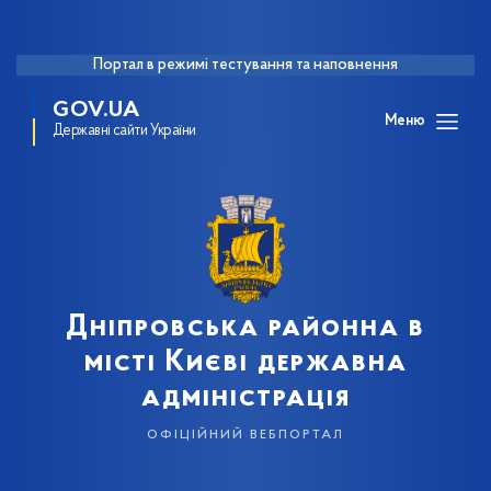
Портал в режимі тестування та наповнення
GOV.UA
Меню
Державні сайти України
Дніпровська районна в
місті Києві державна
адміністрація
офіційний вебпортал