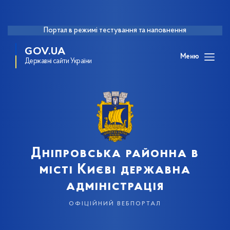
Портал в режимі тестування та наповнення
GOV.UA
Меню
Державні сайти України
Дніпровська районна в
місті Києві державна
адміністрація
офіційний вебпортал