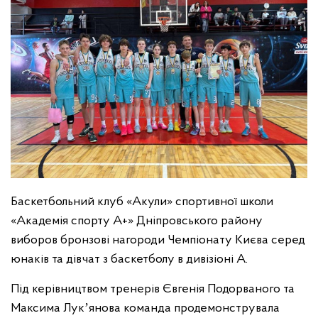
Баскетбольний клуб «Акули» спортивної школи
«Академія спорту А+» Дніпровського району
виборов бронзові нагороди Чемпіонату Києва серед
юнаків та дівчат з баскетболу в дивізіоні А.
Під керівництвом тренерів Євгенія Подорваного та
Максима Лукʼянова команда продемонструвала