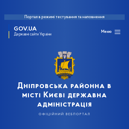
Портал в режимі тестування та наповнення
GOV.UA
Меню
Державні сайти України
Дніпровська районна в
місті Києві державна
адміністрація
офіційний вебпортал