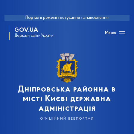
Портал в режимі тестування та наповнення
GOV.UA
Меню
Державні сайти України
Дніпровська районна в
місті Києві державна
адміністрація
офіційний вебпортал