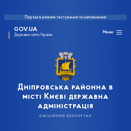
Портал в режимі тестування та наповнення
GOV.UA
Меню
Державні сайти України
Дніпровська районна в
місті Києві державна
адміністрація
офіційний вебпортал