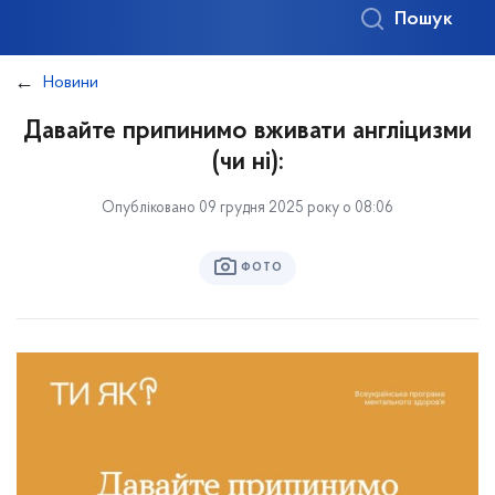
Пошук
Новини
Давайте припинимо вживати англіцизми
(чи ні):
Опубліковано 09 грудня 2025 року о 08:06
ФОТО