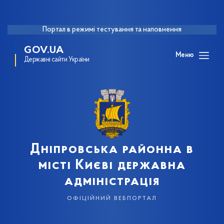
Портал в режимі тестування та наповнення
GOV.UA
Меню
Державні сайти України
Дніпровська районна в
місті Києві державна
адміністрація
офіційний вебпортал