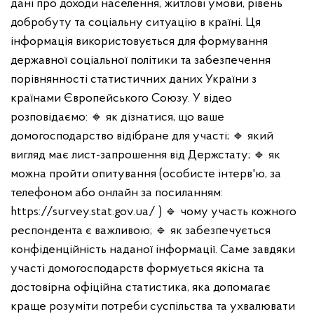
дані про доходи населення, житлові умови, рівень
добробуту та соціальну ситуацію в країні. Ця
інформація використовується для формування
державної соціальної політики та забезпечення
порівнянності статистичних даних України з
країнами Європейського Союзу.
У відео
розповідаємо:
🔹 як дізнатися, що ваше
домогосподарство відібране для участі;
🔹 який
вигляд має лист-запрошення від Держстату;
🔹 як
можна пройти опитування (особисте інтерв'ю, за
телефоном або онлайн за посиланням:
https://survey.stat.gov.ua/ )
🔹 чому участь кожного
респондента є важливою;
🔹 як забезпечується
конфіденційність наданої інформації.
Саме завдяки
участі домогосподарств формується якісна та
достовірна офіційна статистика, яка допомагає
краще розуміти потреби суспільства та ухвалювати