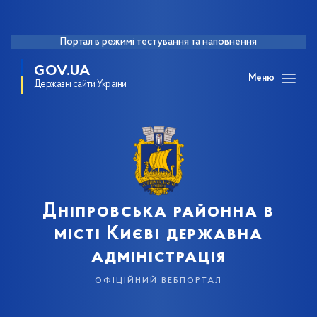
Портал в режимі тестування та наповнення
GOV.UA
Меню
Державні сайти України
Дніпровська районна в
місті Києві державна
адміністрація
офіційний вебпортал